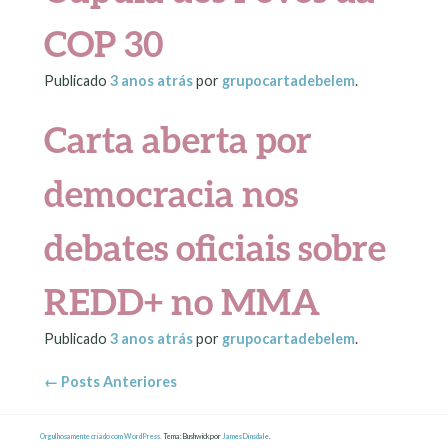
COP 30
Publicado
3 anos
atrás
por
grupocartadebelem
.
Carta aberta por
democracia nos
debates oficiais sobre
REDD+ no MMA
Publicado
3 anos
atrás
por
grupocartadebelem
.
←
Posts Anteriores
Orgulhosamente criado com WordPress.
Tema: Bushwick por
James Dinsdale
.