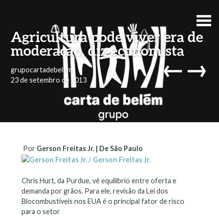
Agricultura pode viver era de
moderação, diz economista
←
→
grupocartadebelem
23 de setembro de 2013
Por
Gerson Freitas Jr. | De São Paulo
Chris Hurt, da Purdue, vê equilíbrio entre oferta e
demanda por grãos. Para ele, revisão da Lei dos
Biocombustíveis nos EUA é o principal fator de risco
para o setor